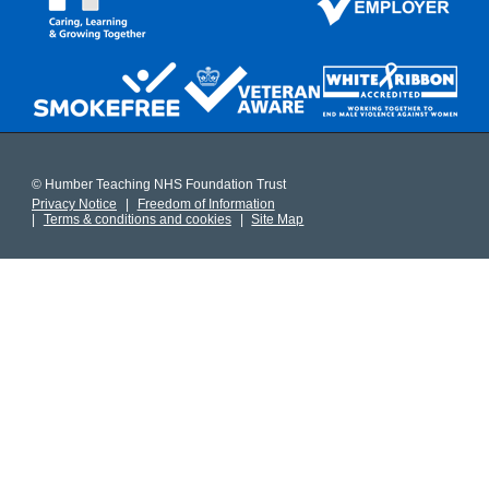
© Humber Teaching NHS Foundation Trust
Privacy Notice
Freedom of Information
Terms & conditions and cookies
Site Map