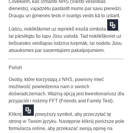
Cilvēkiem, kas izmanto NHS (Valsts veselības
dienests), vajadzētu pastāstīt mums par savu pieredzi.
Draugu un ģimenes tests ir svarīgs veids kā to izdarīt.
Lūdzu, noklikšķiniet uz iepriekš esošā simbola
,
lai pārslēgtu šo lapu Jūsu valodā. Tad noklikšķiniet uz
tiešsaistes veidlapas lodziņa turpmāk, lai nodotu Jūsu
atsauksmes par saņemtajiem pakalpojumiem.
Polish
Osoby, które korzystają z NHS, powinny mieć
możliwość powiedzenia nam o swoich
doświadczeniach. Ważną opcją jest kwestionariusz dla
przyjaciół i rodziny FFT (Friends and Family Test).
Kliknij
powyższy symbol, aby przeczytać tę
stronę w Twoim języku. Następnie kliknij poniższe pole
formularza online, aby przekazać swoją opinię na