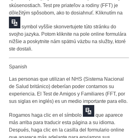
skúsenostiach. Test pre priateľov a rodiny (FFT) je
dôležitým spôsobom, ako to dosiahnuť. Kliknutím na
symbol vyššie skonvertujete túto stránku do
svojho jazyka. Potom kliknite na pole online formulára
nižšie a poskytnite nám spätnú väzbu na služby, ktoré
ste dostali.
Spanish
Las personas que utilizan el NHS (Sistema Nacional
de Salud británico) deberían poder contarnos su
experiencia. El Test de Amigos y Familiares (FFT, por
sus siglas en inglés) es un medio importante para ello.
Rogamos haga clic en el símbolo
que aparece
más arriba para traducir esta página a su idioma.
Después, haga clic en la casilla del formulario online
que aparece más adelante para enviarnos sus