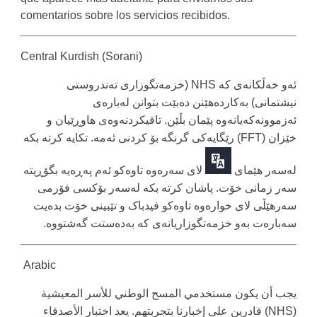
comentarios sobre los servicios recibidos.
Central Kurdish (Sorani)
خزمەتگوزاری تەندروستی
NHS (
ئەو خەڵکانەی کە
بەکاردەهێنن دەبێت بتوانن لەبارەی
)
نیشتمانی
تاقیکردنەوەی هاوڕێیان و
.
ئەزموونەکەیانەوە پێمان بڵێن
تکایە کرتە بکە
.
رێگایەکی گرنگە بۆ کردنی ئەمە
(FFT)
خێزان
لەسەر هێمای
لای سەرەوە تاوەکو ئەم پەڕەیە بگۆڕیتە
پاشان کرتە بکە لەسەر بۆکسی فۆرمی
.
سەر زمانی خۆت
سەرهێڵی لای خوارەوە تاوەکو فیدباک و تێبینی خۆت بدەیت
.
سەبارەت بەو خزمەتگوزاریانەی کە بەدەستت گەشتووە
Arabic
يجب أن يكون مستخدمي المسح الوطني للأسر المعيشية
يعد اختبار الأصدقاء
.
قادرين على إخبارنا بتجربتهم
(NHS)