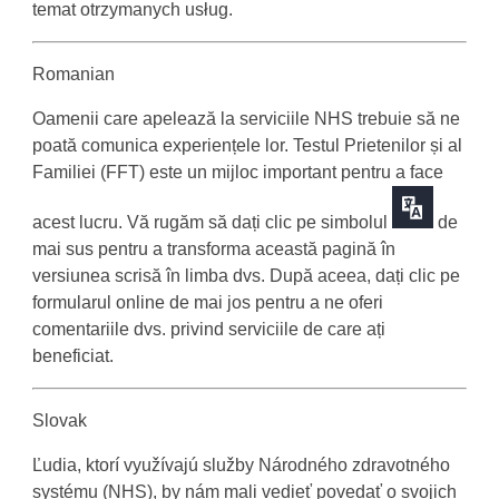
temat otrzymanych usług.
Romanian
Oamenii care apelează la serviciile NHS trebuie să ne
poată comunica experiențele lor. Testul Prietenilor și al
Familiei (FFT) este un mijloc important pentru a face
acest lucru. Vă rugăm să dați clic pe simbolul
de
mai sus pentru a transforma această pagină în
versiunea scrisă în limba dvs. După aceea, dați clic pe
formularul online de mai jos pentru a ne oferi
comentariile dvs. privind serviciile de care ați
beneficiat.
Slovak
Ľudia, ktorí využívajú služby Národného zdravotného
systému (NHS), by nám mali vedieť povedať o svojich